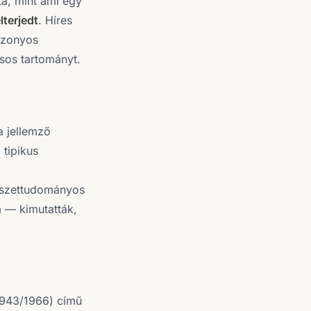
ta, mint ami egy
lterjedt
. Híres
bizonyos
sos tartományt.
a jellemző
 tipikus
mészettudományos
a — kimutatták,
1943/1966) című