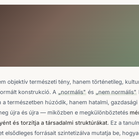
m objektív természeti tény, hanem történetileg, kultu
formált konstrukció. A
„normális"
és
„nem normális"
 a természetben húzódik, hanem hatalmi, gazdasági é
 meg újra és újra — miközben e megkülönböztetés
mé
yént és torzítja a társadalmi struktúrákat
. Ez a tanul
 elsődleges forrásait szintetizálva mutatja be, hogyan 