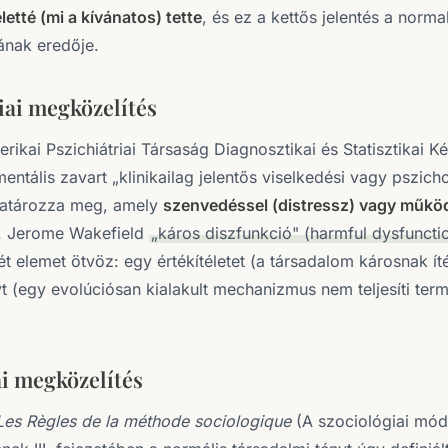
letté (mi a kívánatos) tette
, és ez a kettős jelentés a norm
ának eredője.
iai megközelítés
ikai Pszichiátriai Társaság Diagnosztikai és Statisztikai K
entális zavart „klinikailag jelentős viselkedési vagy pszicho
határozza meg, amely
szenvedéssel (distressz) vagy műkö
. Jerome Wakefield
„káros diszfunkció" (harmful dysfuncti
ét elemet ötvöz: egy értékítéletet (a társadalom károsnak íté
 (egy evolúciósan kialakult mechanizmus nem teljesíti ter
ai megközelítés
Les Règles de la méthode sociologique
(A szociológiai mód