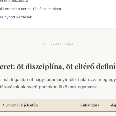
rhető pusztítása
ai keretek: a normalitás és a hatalom
s nyitott kérdések
01 · FOGALMI KERET
ret: öt diszciplína, öt eltérő defin
almát legalább öt nagy tudományterület határozza meg egy
tározások alapvető pontokon ütköznek egymással.
A „normális" jelentése
Kulcsfigura
Ala