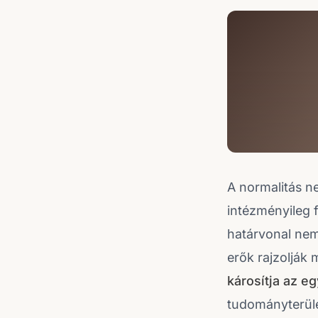
A normalitás ne
intézményileg 
határvonal nem
erők rajzolják
károsítja az eg
tudományterület