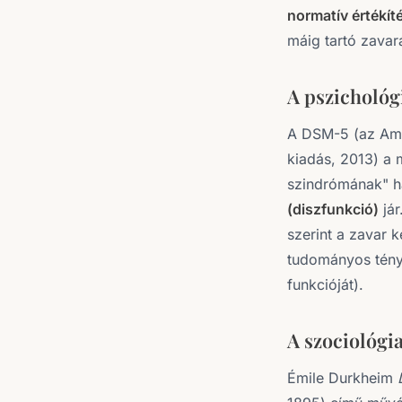
normatív értékíté
máig tartó zavar
A pszichológ
A DSM-5 (az Amer
kiadás, 2013) a m
szindrómának" 
(diszfunkció)
jár
szerint a zavar k
tudományos tényt
funkcióját).
A szociológi
Émile Durkheim