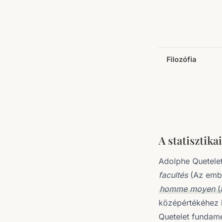
Filozófia
A statisztika
Adolphe Quetelet
facultés
(Az embe
homme moyen
(
középértékéhez kö
Quetelet fundame