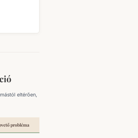
íció
mástól eltérően,
pvető probléma