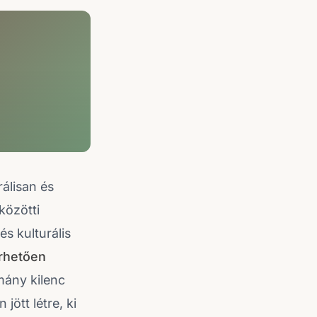
rálisan és
közötti
s kulturális
rhetően
mány kilenc
jött létre, ki