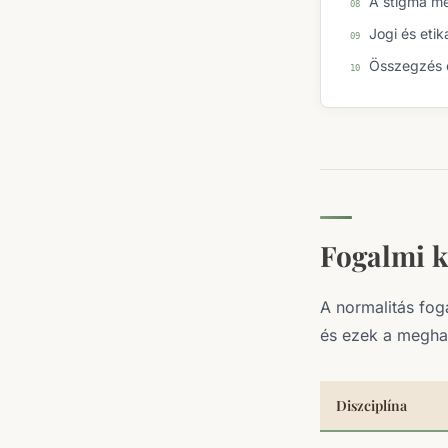
A stigma mé
Jogi és etik
Összegzés é
Fogalmi ke
A normalitás fog
és ezek a megha
Diszciplína