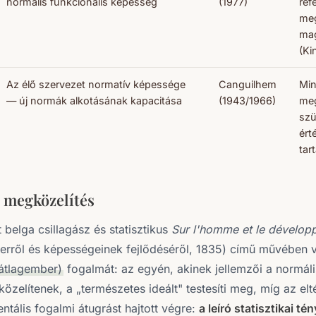
normális funkcionális képesség
(1977)
ref
meg
mag
(Ki
Az élő szervezet normatív képessége
Canguilhem
Min
— új normák alkotásának kapacitása
(1943/1966)
me
sz
ért
tar
i megközelítés
 belga csillagász és statisztikus
Sur l'homme et le dévelop
rről és képességeinek fejlődéséről, 1835) című művében v
átlagember)
fogalmát: az egyén, akinek jellemzői a normáli
zelítenek, a „természetes ideált" testesíti meg, míg az elt
ntális fogalmi átugrást hajtott végre:
a leíró statisztikai té