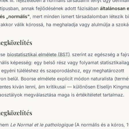
ek III. fejezetében a normális társadalmi tényt úgy definiál
típusban, annak fejlődésének adott fázisában
általánosan e
és „normális"
, mert minden ismert társadalomban létezik 
akkor válik kórossá, ha meghaladja vagy alulmúlja a szoká
megközelítés
rse
biostatisztikai elmélete (BST)
szerint az egészség a fajr
ális képesség: egy belső rész vagy folyamat statisztikailag
 egyéni túléléshez és szaporodáshoz, egy meghatározott
yon belül. Boorse elmélete explicit módon naturalista (ter
entes kíván lenni, ám kritikusai — különösen Elselijn Kingm
aosztályok megválasztása maga is értékítéletet tartalmaz.
megközelítés
lhem
Le Normal et le pathologique
(A normális és a kóros, 