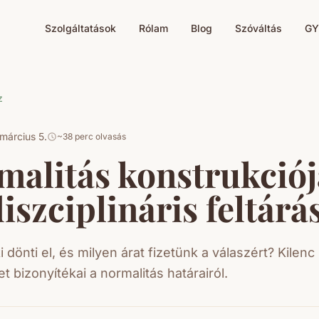
Szolgáltatások
Rólam
Blog
Szóváltás
GY
z
március 5.
~38 perc olvasás
malitás konstrukciój
iszciplináris feltárá
ki dönti el, és milyen árat fizetünk a válaszért? Kilenc
 bizonyítékai a normalitás határairól.