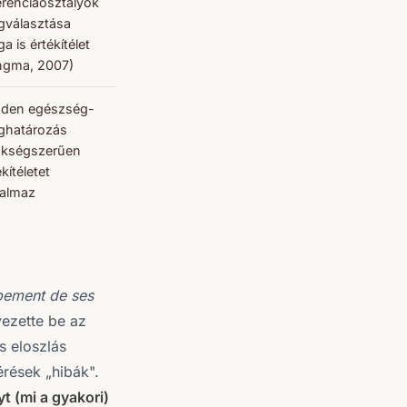
erenciaosztályok
választása
a is értékítélet
ngma, 2007)
den egészség-
ghatározás
ükségszerűen
ékítéletet
talmaz
pement de ses
ezette be az
s eloszlás
érések „hibák".
nyt (mi a gyakori)