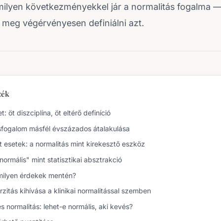
s milyen következményekkel jár a normalitás fogalma —
 meg végérvényesen definiálni azt.
zék
t: öt diszciplína, öt eltérő definíció
sfogalom másfél évszázados átalakulása
 esetek: a normalitás mint kirekesztő eszköz
„normális" mint statisztikai absztrakció
 milyen érdekek mentén?
zitás kihívása a klinikai normalitással szemben
s normalitás: lehet-e normális, aki kevés?