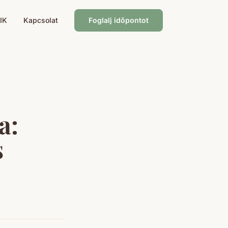
IK
Kapcsolat
Foglalj időpontot
a:
s