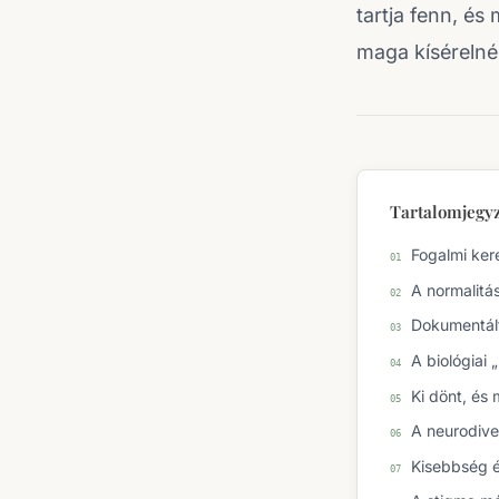
tartja fenn, é
maga kísérelné
Tartalomjegy
Fogalmi kere
A normalitá
Dokumentált
A biológiai 
Ki dönt, és
A neurodiver
Kisebbség é