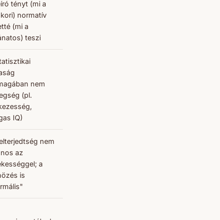
eíró tényt (mi a
kori) normatív
etté (mi a
ánatos) teszi
tatisztikai
kaság
magában nem
egség (pl.
kezesség,
as IQ)
elterjedtség nem
nos az
ékességgel; a
özés is
rmális"