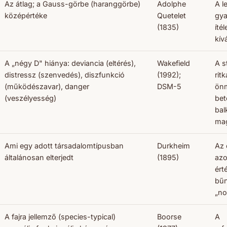
Az átlag; a Gauss-görbe (haranggörbe)
Adolphe
A l
középértéke
Quetelet
gya
(1835)
ítél
kív
A „négy D" hiánya: deviancia (eltérés),
Wakefield
A s
distressz (szenvedés), diszfunkció
(1992);
rit
(működészavar), danger
DSM-5
ön
(veszélyesség)
bet
bal
mag
Ami egy adott társadalomtípusban
Durkheim
Az 
általánosan elterjedt
(1895)
azo
ért
bűn
„no
A fajra jellemző (species-typical)
Boorse
A