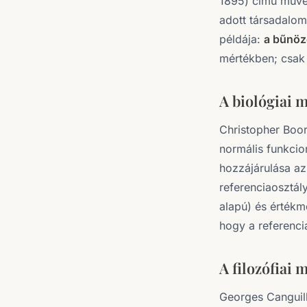
1895) című művén
adott társadalom
példája:
a bűnöz
mértékben; csak 
A biológiai 
Christopher Boo
normális funkcion
hozzájárulása az
referenciaosztál
alapú) és értékm
hogy a referenci
A filozófiai 
Georges Cangui